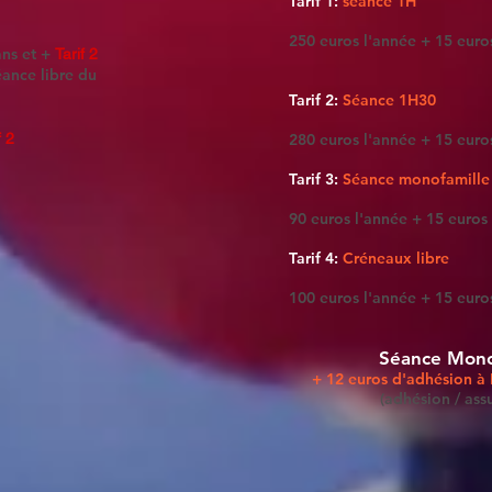
Tarif 1:
séance 1H
250 euros l'année + 15 euro
ans et +
Tarif 2
ance libre du
Tarif 2:
Séance 1H30
f 2
280 euros l'année + 15 euro
Tarif 3:
Séance monofamille
90 euros l'année +
15 euros
Tarif 4:
Créneaux libre
100 euros l'année + 15 euro
​Séance Mon
+ 12 euros d'adhésion 
(adhésion / ass