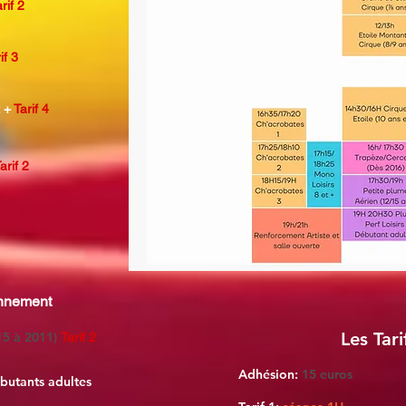
rif 2
if 3
t +
Tarif 4
arif 2
onnement
Les Tari
15 à 2011)
Tarif 2
Adhésion:
15 euros
butants adultes