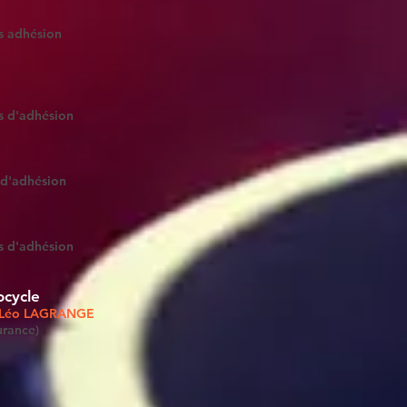
s adhésion
s d'adhésion
 d'adhésion
s d'adhésion
ocycle
à Léo LAGRANGE
urance)