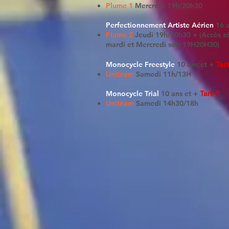
Plume 1
Mercredi
19h/20h30
Perfectionnement Artiste Aérien
16 
Plume 2
Jeudi 19h/20h30 + (Accès sé
mardi et Mercredi soir 19H20H30)
Monocycle Freestyle
10 ans et +
Tari
Uniteam
Samedi 11h/13H
Monocycle Trial
10 ans et +
Tarif 2
Uniteam
Samedi 14h30/18h