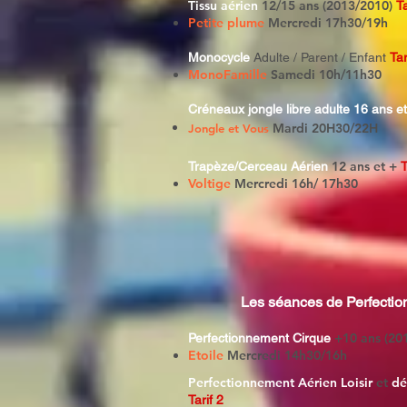
Tissu aérien
12/15 ans (2013/2010)
Ta
Petite plume
Mercredi 17h30/19h
Monocycle
Adulte / Parent / Enfant
Tar
MonoFamille
Samedi 10h/11h30
Créneaux jongle libre adulte 16 ans e
Mardi 20H30/22H
Jongle et Vous
12 ans et +
Trapèze/Cerceau Aérien
T
Voltige
Mercredi 16h/ 17h30
Les séances de Perfecti
+10 ans (20
Perfectionnement Cirque
Etoile
Mercredi 14h30/16h
Perfectionnement Aérien Loisir
et
dé
Tarif 2