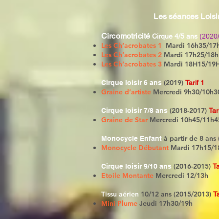
Les séances Loisi
Circomotricité
Cirque 4/5 ans
(2020
Les Ch’acrobates 1
Mardi 16h35/17
Les Ch’acrobates 2
Mardi
17h25/18h
Les Ch’acrobates 3
Mardi
18H15/19
(2019)
Cirque loisir 6 ans
Tarif 1
Graine d’artiste
Mercredi 9h30/10h3
(2018-2017)
Cirque loisir 7/8 ans
Tar
Graine de Star
Mercredi
10h45/11h4
à partir de 8 ans
Monocycle Enfant
Monocycle Débutant
Mardi 17h15/
(2016-2015)
Cirque loisir 9/10 ans
Ta
Etoile Montante
Mercredi 12/13h
Tissu aérien
10/12 ans (2015/2013)
Ta
Mini Plume
Jeudi 17h30/19h