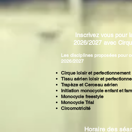
S 
S 
Inscrivez vous pour l
2026/2027 avec Cirqu'
Les disciplines proposées pour c
2026/2027​
Cirque loisir et perfectionnement
Tissu aérien loisir et perfectionn
Trapèze et Cerceau aérien
Initiation monocycle enfant et fam
Monocycle freestyle
Monocycle Trial
Circomotricité
Horaire des séa