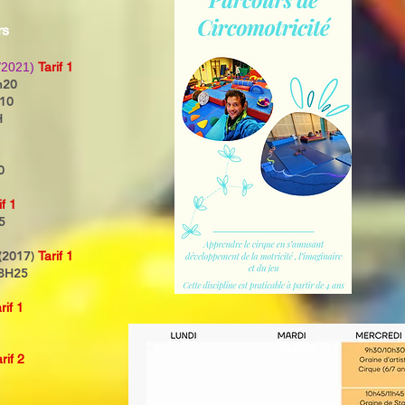
rs
/2021)
Tarif 1
h20
10
H
0
if 1
5
 (2017)
Tarif 1
18H25
rif 1
rif 2